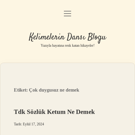
menüyü
Anasayfa
aç
Gizlilik Politikası
Kelimelerin Dansı Blogu
Yasal Uyarı
Yazıyla hayatına renk katan hikayeler!
Hakkımızda
Etiket:
Çok duygusuz ne demek
Tdk Sözlük Ketum Ne Demek
Tarih: Eylül 17, 2024