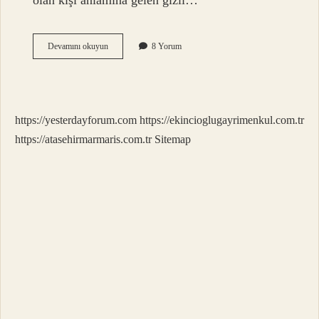
olan kişi anlamına gelen gizli…
Tdk
Devamını okuyun
8 Yorum
Sözlük
Ketum
Ne
Demek
https://yesterdayforum.com
https://ekincioglugayrimenkul.com.tr
https://atasehirmarmaris.com.tr
Sitemap