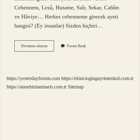
Cehennem, Lezâ, Hutame, Saîr, Sekar, Cahîm
ve Hâviye… Herkes cehenneme girecek ayeti
hangisi? (Ey insanlar) Sizden hiçbiri…
Cehennemin
Devamını okuyun
Yorum Bırak
Kapısında
Ne
Yazıyor
Ayet
https://yesterdayforum.com
https://ekincioglugayrimenkul.com.tr
https://atasehirmarmaris.com.tr
Sitemap