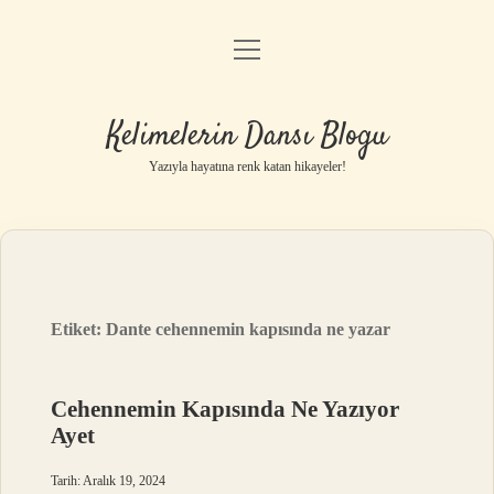
menüyü
Anasayfa
aç
Gizlilik Politikası
Kelimelerin Dansı Blogu
Yasal Uyarı
Yazıyla hayatına renk katan hikayeler!
Hakkımızda
Etiket:
Dante cehennemin kapısında ne yazar
Cehennemin Kapısında Ne Yazıyor
Ayet
Tarih: Aralık 19, 2024