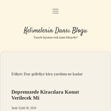
menüyü
Anasayfa
aç
Gizlilik Politikası
Kelimelerin Dansı Blogu
Yasal Uyarı
Yazıyla hayatına renk katan hikayeler!
Hakkımızda
Etiket:
Dar gelirliye kira yardımı ne kadar
Depremzede Kiracılara Konut
Verilecek Mi
Tarih: Eylül 30, 2024