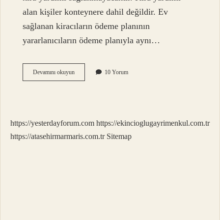
alan kişiler konteynere dahil değildir. Ev
sağlanan kiracıların ödeme planının
yararlanıcıların ödeme planıyla aynı…
Depremzede
Devamını okuyun
10 Yorum
Kiracılara
Konut
Verilecek
Mi
https://yesterdayforum.com
https://ekincioglugayrimenkul.com.tr
https://atasehirmarmaris.com.tr
Sitemap