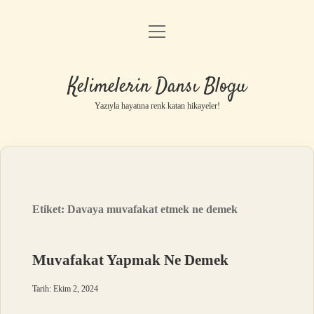
menüyü
Anasayfa
aç
Gizlilik Politikası
Kelimelerin Dansı Blogu
Yasal Uyarı
Yazıyla hayatına renk katan hikayeler!
Hakkımızda
Etiket:
Davaya muvafakat etmek ne demek
Muvafakat Yapmak Ne Demek
Tarih: Ekim 2, 2024