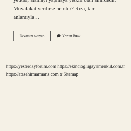
yetkisi, atamayı yapmaya yetkili olan amirdedir.
Muvafakat verilirse ne olur? Rıza, tam
anlamıyla…
Muvafakat
Devamını okuyun
Yorum Bırak
Yapmak
Ne
Demek
https://yesterdayforum.com
https://ekincioglugayrimenkul.com.tr
https://atasehirmarmaris.com.tr
Sitemap