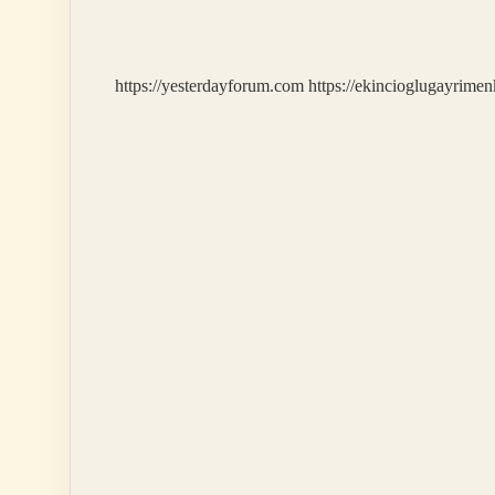
Mekanizması
Nedir
https://yesterdayforum.com
https://ekincioglugayrimen