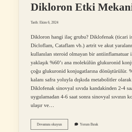
Dikloron Etki Mekan
Tarih: Ekim 6, 2024
Dikloron hangi ilaç grubu? Diklofenak (ticari 
Dicloflam, Cataflam vb.) artrit ve akut yaralan
kullanılan steroid olmayan bir antiinflamatuar 
yaklaşık %60’ı ana molekülün glukuronid konjuga
çoğu glukuronid konjugatlarına dönüştürülür. %
kalanı safra yoluyla dışkıda metabolitler olarak
Diklofenak sinovyal sıvıda kandakinden 2-4 sa
uygulamadan 4-6 saat sonra sinovyal sıvının k
ulaşır ve…
Dikloron
Devamını okuyun
Yorum Bırak
Etki