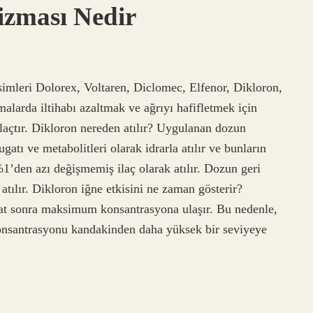
izması Nedir
isimleri Dolorex, Voltaren, Diclomec, Elfenor, Dikloron,
malarda iltihabı azaltmak ve ağrıyı hafifletmek için
ilaçtır. Dikloron nereden atılır? Uygulanan dozun
tı ve metabolitleri olarak idrarla atılır ve bunların
1’den azı değişmemiş ilaç olarak atılır. Dozun geri
 atılır. Dikloron iğne etkisini ne zaman gösterir?
at sonra maksimum konsantrasyona ulaşır. Bu nedenle,
onsantrasyonu kandakinden daha yüksek bir seviyeye