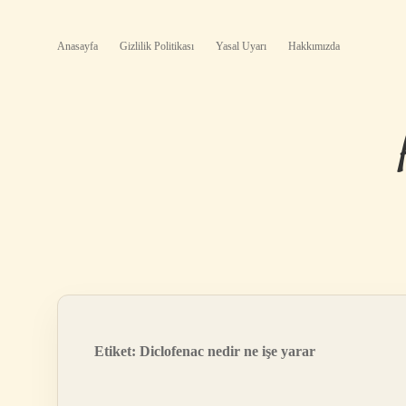
Anasayfa
Gizlilik Politikası
Yasal Uyarı
Hakkımızda
Etiket:
Diclofenac nedir ne işe yarar