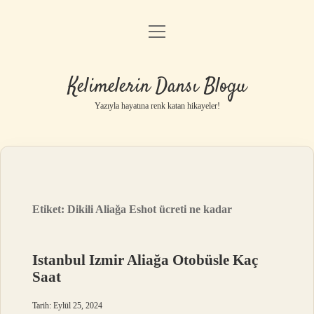
menüyü
Anasayfa
aç
Gizlilik Politikası
Kelimelerin Dansı Blogu
Yasal Uyarı
Yazıyla hayatına renk katan hikayeler!
Hakkımızda
Etiket:
Dikili Aliağa Eshot ücreti ne kadar
Istanbul Izmir Aliağa Otobüsle Kaç
Saat
Tarih: Eylül 25, 2024