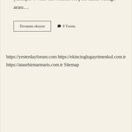
arası…
Istanbul
Devamını okuyun
8 Yorum
Izmir
Aliağa
Otobüsle
Kaç
Saat
https://yesterdayforum.com
https://ekincioglugayrimenkul.com.tr
https://atasehirmarmaris.com.tr
Sitemap