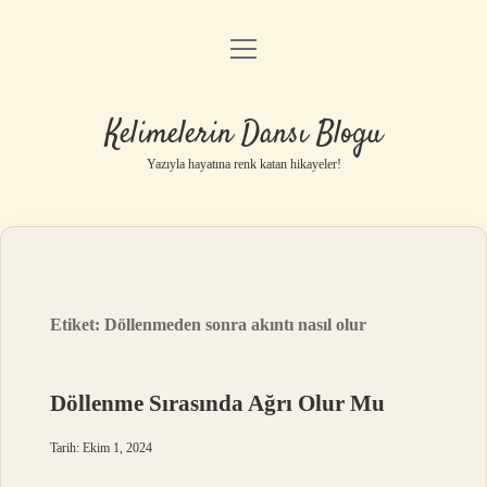
menüyü
Anasayfa
aç
Gizlilik Politikası
Kelimelerin Dansı Blogu
Yasal Uyarı
Yazıyla hayatına renk katan hikayeler!
Hakkımızda
Etiket:
Döllenmeden sonra akıntı nasıl olur
Döllenme Sırasında Ağrı Olur Mu
Tarih: Ekim 1, 2024