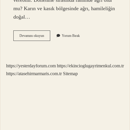
verebilir. Döllenme sırasında rahimde ağrı olur
mu? Karın ve kasık bölgesinde ağrı, hamileliğin
doğal…
Döllenme
Devamını okuyun
Yorum Bırak
Sırasında
Ağrı
Olur
Mu
https://yesterdayforum.com
https://ekincioglugayrimenkul.com.tr
https://atasehirmarmaris.com.tr
Sitemap