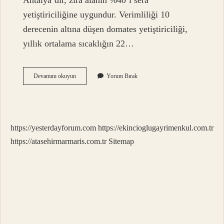
Antalya’dır, zira alanın %40’ı sera
yetiştiriciliğine uygundur. Verimliliği 10
derecenin altına düşen domates yetiştiriciliği,
yıllık ortalama sıcaklığın 22…
Domatesin
Devamını okuyun
Yorum Bırak
Ana
Yurdu
Neresi
https://yesterdayforum.com
https://ekincioglugayrimenkul.com.tr
https://atasehirmarmaris.com.tr
Sitemap