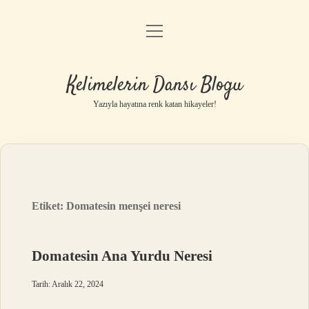
menüyü
Anasayfa
aç
Gizlilik Politikası
Kelimelerin Dansı Blogu
Yasal Uyarı
Yazıyla hayatına renk katan hikayeler!
Hakkımızda
Etiket:
Domatesin menşei neresi
Domatesin Ana Yurdu Neresi
Tarih: Aralık 22, 2024