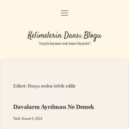
menüyü
Anasayfa
aç
Gizlilik Politikası
Kelimelerin Dansı Blogu
Yasal Uyarı
Yazıyla hayatına renk katan hikayeler!
Hakkımızda
Etiket:
Dosya neden tefrik edilir
Davaların Ayrılması Ne Demek
Tarih: Kasım 9, 2024