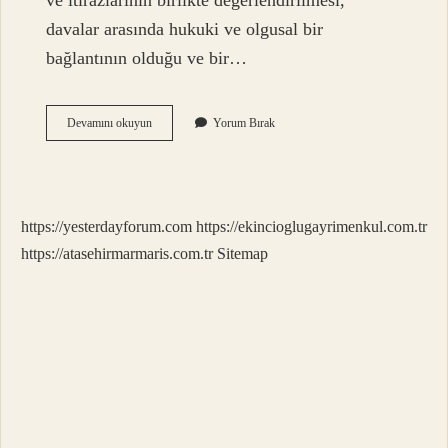
ve itirazlarının birlikte değerlendirilmesi,
davalar arasında hukuki ve olgusal bir
bağlantının olduğu ve bir…
Davaların
Devamını okuyun
Yorum Bırak
Ayrılması
Ne
Demek
https://yesterdayforum.com
https://ekincioglugayrimenkul.com.tr
https://atasehirmarmaris.com.tr
Sitemap