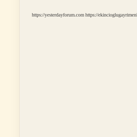
Veriyor
https://yesterdayforum.com
https://ekincioglugayrimen