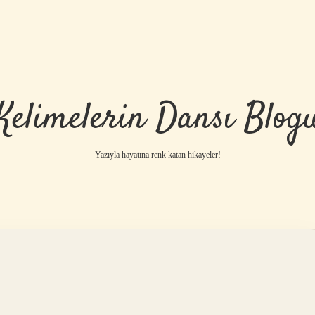
Kelimelerin Dansı Blog
Yazıyla hayatına renk katan hikayeler!