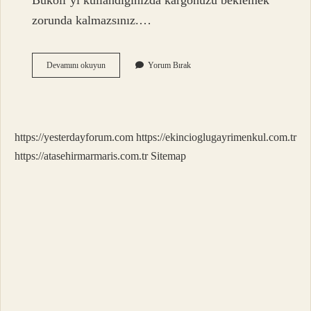
Bukoli’yi kullandığınızda kargonuzu beklemek
zorunda kalmazsınız.…
Dr
Devamını okuyun
Yorum Bırak
Kaç
Günde
Kargoya
Veriyor
https://yesterdayforum.com
https://ekincioglugayrimenkul.com.tr
https://atasehirmarmaris.com.tr
Sitemap