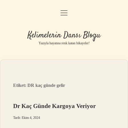
menüyü
Anasayfa
aç
Gizlilik Politikası
Kelimelerin Dansı Blogu
Yasal Uyarı
Yazıyla hayatına renk katan hikayeler!
Hakkımızda
Etiket:
DR kaç günde gelir
Dr Kaç Günde Kargoya Veriyor
Tarih: Ekim 4, 2024