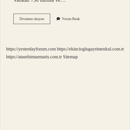
Vatikan 750 nüfusa ve…
Vatikan
Devamını okuyun
Yorum Bırak
Dan
Daha
Küçük
Ülke
Var
https://yesterdayforum.com
https://ekincioglugayrimenkul.com.tr
Mı
https://atasehirmarmaris.com.tr
Sitemap