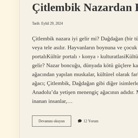
Çitlembik Nazardan
Tarih: Eylül 29, 2024
Çitlembik nazara iyi gelir mi? Dağdağan (bir tü
veya tele asılır. Hayvanların boynuna ve çocuk b
portalıKültür portalı › konya › kulturatlasiKültü
gelir? Nazar boncuğu, dünyada kötü güçlere kar
ağacından yapılan muskalar, kültürel olarak farkl
ağacı; Çitlembik, Dağdağan gibi diğer isimlerle 
Anadolu’da yetişen menengiç ağacının adıdır. 
inanan insanlar,…
Çitlembik
Devamını okuyun
12 Yorum
Nazardan
Korur
Mu