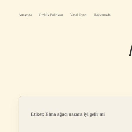
Anasayfa
Gizlilik Politikası
Yasal Uyarı
Hakkımızda
Etiket:
Elma ağacı nazara iyi gelir mi