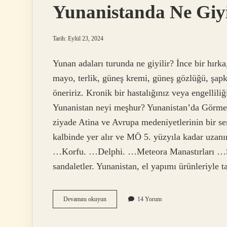
Yunanistanda Ne Giyi
Tarih: Eylül 23, 2024
Yunan adaları turunda ne giyilir? İnce bir hırka
mayo, terlik, güneş kremi, güneş gözlüğü, şapka
öneririz. Kronik bir hastalığınız veya engellili
Yunanistan neyi meşhur? Yunanistan’da Görmen
ziyade Atina ve Avrupa medeniyetlerinin bir s
kalbinde yer alır ve MÖ 5. yüzyıla kadar uza
…Korfu. …Delphi. …Meteora Manastırları …Sel
sandaletler. Yunanistan, el yapımı ürünleriyle 
Yunanistanda
Devamını okuyun
14 Yorum
Ne
Giyilir