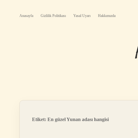
Anasayfa
Gizlilik Politikası
Yasal Uyarı
Hakkımızda
Etiket:
En güzel Yunan adası hangisi