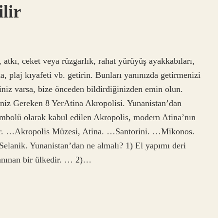
lir
, atkı, ceket veya rüzgarlık, rahat yürüyüş ayakkabıları,
, plaj kıyafeti vb. getirin. Bunları yanınızda getirmenizi
ğiniz varsa, bize önceden bildirdiğinizden emin olun.
iz Gereken 8 YerAtina Akropolisi. Yunanistan’dan
embolü olarak kabul edilen Akropolis, modern Atina’nın
nır. …Akropolis Müzesi, Atina. …Santorini. …Mikonos.
anik. Yunanistan’dan ne almalı? 1) El yapımı deri
tanınan bir ülkedir. … 2)…