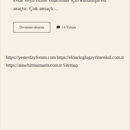
evde veya ofiste onarımlar için kullanışlı bir
araçtır. Çok amaçlı…
Epoksi
Devamını okuyun
14 Yorum
Hangi
Yüzeye
Yapışmaz
https://yesterdayforum.com
https://ekincioglugayrimenkul.com.tr
https://atasehirmarmaris.com.tr
Sitemap