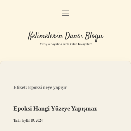
menüyü
Anasayfa
aç
Gizlilik Politikası
Kelimelerin Dansı Blogu
Yasal Uyarı
Yazıyla hayatına renk katan hikayeler!
Hakkımızda
Etiket:
Epoksi neye yapışır
Epoksi Hangi Yüzeye Yapışmaz
Tarih: Eylül 19, 2024