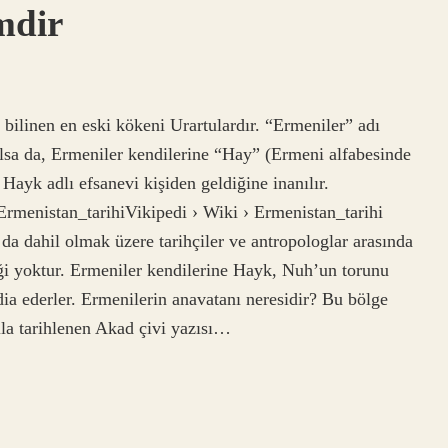
mdir
ilinen en eski kökeni Urartulardır. “Ermeniler” adı
ılsa da, Ermeniler kendilerine “Hay” (Ermeni alfabesinde
Ermenistan_tarihiVikipedi › Wiki › Ermenistan_tarihi
da dahil olmak üzere tarihçiler ve antropologlar arasında
iği yoktur. Ermeniler kendilerine Hayk, Nuh’un torunu
dia ederler. Ermenilerin anavatanı neresidir? Bu bölge
la tarihlenen Akad çivi yazısı…