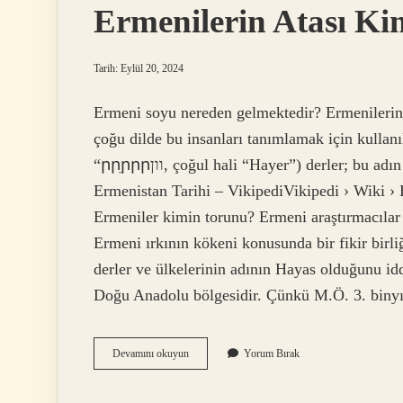
Ermenilerin Atası Ki
Tarih: Eylül 20, 2024
Ermeni soyu nereden gelmektedir? Ermenilerin b
çoğu dilde bu insanları tanımlamak için kullan
“րրֵրրրוון, çoğul hali “Hayer”) derler; bu adın Hayk adlı efsanevi kişiden geldiğine inanılır.
Ermenistan Tarihi – VikipediVikipedi › Wiki › 
Ermeniler kimin torunu? Ermeni araştırmacılar 
Ermeni ırkının kökeni konusunda bir fikir birl
derler ve ülkelerinin adının Hayas olduğunu id
Doğu Anadolu bölgesidir. Çünkü M.Ö. 3. binyı
Ermenilerin
Devamını okuyun
Yorum Bırak
Atası
Kimdir