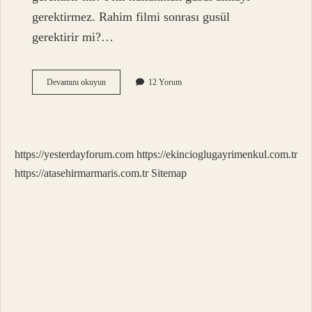
gerektirmez. Rahim filmi sonrası gusül
gerektirir mi?…
Alttan
Devamını okuyun
12 Yorum
Muayene
Gusül
Gerektirir
Mi
https://yesterdayforum.com
https://ekincioglugayrimenkul.com.tr
https://atasehirmarmaris.com.tr
Sitemap