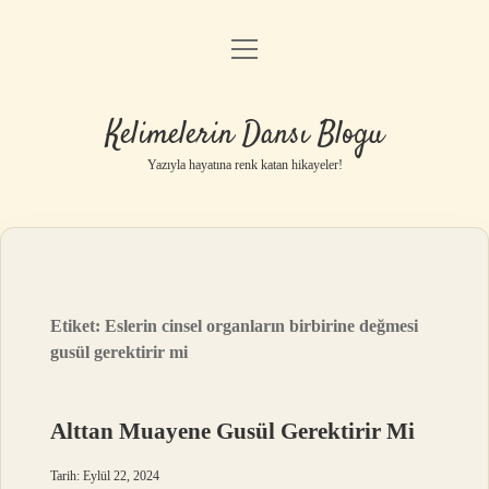
menüyü
Anasayfa
aç
Gizlilik Politikası
Kelimelerin Dansı Blogu
Yasal Uyarı
Yazıyla hayatına renk katan hikayeler!
Hakkımızda
Etiket:
Eslerin cinsel organların birbirine değmesi
gusül gerektirir mi
Alttan Muayene Gusül Gerektirir Mi
Tarih: Eylül 22, 2024