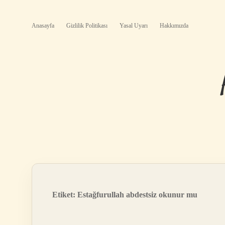
Anasayfa
Gizlilik Politikası
Yasal Uyarı
Hakkımızda
Etiket:
Estağfurullah abdestsiz okunur mu