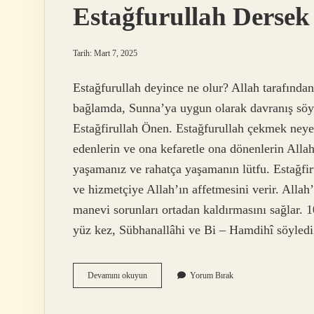
Estağfurullah Dersek
Tarih: Mart 7, 2025
Estağfurullah deyince ne olur? Allah tarafından 
bağlamda, Sunna’ya uygun olarak davranış s
Estağfirullah Önen. Estağfurullah çekmek neye 
edenlerin ve ona kefaretle ona dönenlerin Allah
yaşamanız ve rahatça yaşamanın lütfu. Estağfiru
ve hizmetçiye Allah’ın affetmesini verir. Allah
manevi sorunları ortadan kaldırmasını sağlar. 1
yüz kez, Sübhanallâhi ve Bi – Hamdihî söyled
Estağfurullah
Devamını okuyun
Yorum Bırak
Dersek
Ne
Olur