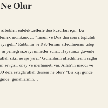
 Ne Olur
affedilen entelektüellerle dua kusurları için. Bu
öylemek mümkündür: “İmam ve Dua’dan sonra topluluk
iyi gelir? Rabbinin ve Rab’lerinin affedilmesini talep
’ın yemeği size iyi nimetler sunar. Hayatınızı güvenle
llah zikri ne işe yarar? Günahların affedilmesini sağlar
’ın sevgisi, onay ve merhameti var. Allah’ın maddi ve
00 defa estağfirullah dersem ne olur? “Bir kişi günde
iğinde, günahlarının…