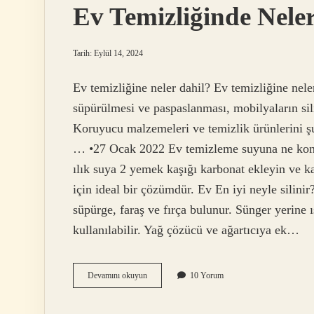
Ev Temizliğinde Neler
Tarih: Eylül 14, 2024
Ev temizliğine neler dahil? Ev temizliğine nele
süpürülmesi ve paspaslanması, mobilyaların sil
Koruyucu malzemeleri ve temizlik ürünlerini şu 
… •27 Ocak 2022 Ev temizleme suyuna ne konur?
ılık suya 2 yemek kaşığı karbonat ekleyin ve kar
için ideal bir çözümdür. Ev En iyi neyle silini
süpürge, faraş ve fırça bulunur. Sünger yerine 
kullanılabilir. Yağ çözücü ve ağartıcıya ek…
Ev
Devamını okuyun
10 Yorum
Temizliğinde
Neler
Kullanılır