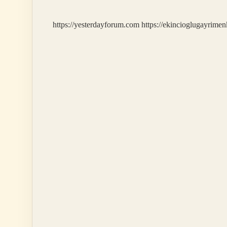
Haline
Döner
https://yesterdayforum.com
https://ekincioglugayrimen
Mi