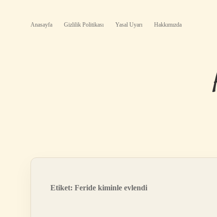
Anasayfa
Gizlilik Politikası
Yasal Uyarı
Hakkımızda
Etiket:
Feride kiminle evlendi