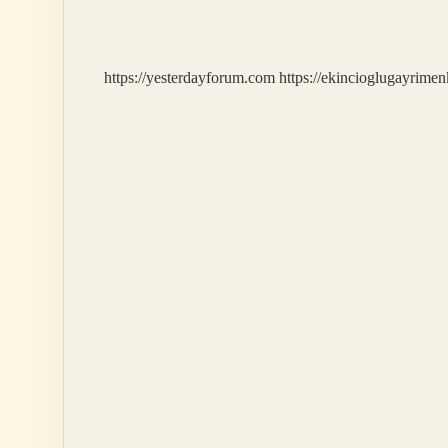
Kimdir
https://yesterdayforum.com
https://ekincioglugayrimen