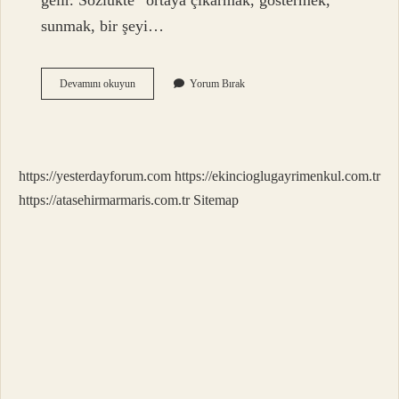
gelir. Sözlükte “ortaya çıkarmak, göstermek,
sunmak, bir şeyi…
Feza
Devamını okuyun
Yorum Bırak
Nedir
Islam
https://yesterdayforum.com
https://ekincioglugayrimenkul.com.tr
https://atasehirmarmaris.com.tr
Sitemap