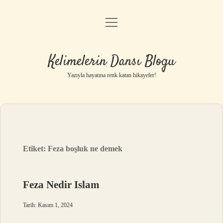
menüyü
Anasayfa
aç
Gizlilik Politikası
Kelimelerin Dansı Blogu
Yasal Uyarı
Yazıyla hayatına renk katan hikayeler!
Hakkımızda
Etiket:
Feza boşluk ne demek
Feza Nedir Islam
Tarih: Kasım 1, 2024