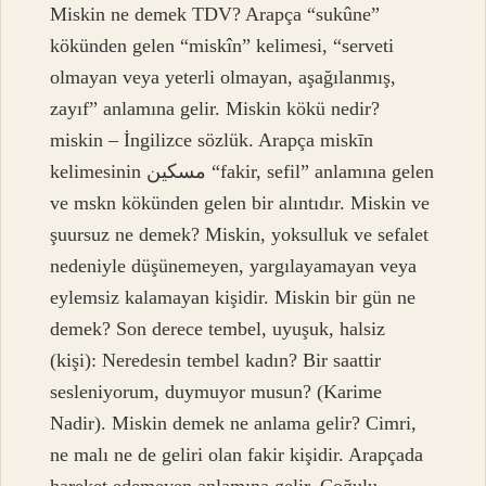
Miskin ne demek TDV? Arapça “sukûne”
kökünden gelen “miskîn” kelimesi, “serveti
olmayan veya yeterli olmayan, aşağılanmış,
zayıf” anlamına gelir. Miskin kökü nedir?
miskin – İngilizce sözlük. Arapça miskīn
kelimesinin مسكين “fakir, sefil” anlamına gelen
ve mskn kökünden gelen bir alıntıdır. Miskin ve
şuursuz ne demek? Miskin, yoksulluk ve sefalet
nedeniyle düşünemeyen, yargılayamayan veya
eylemsiz kalamayan kişidir. Miskin bir gün ne
demek? Son derece tembel, uyuşuk, halsiz
(kişi): Neredesin tembel kadın? Bir saattir
sesleniyorum, duymuyor musun? (Karime
Nadir). Miskin demek ne anlama gelir? Cimri,
ne malı ne de geliri olan fakir kişidir. Arapçada