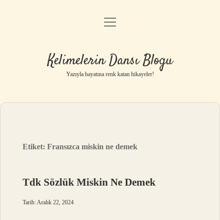
menüyü
Anasayfa
aç
Gizlilik Politikası
Kelimelerin Dansı Blogu
Yasal Uyarı
Yazıyla hayatına renk katan hikayeler!
Hakkımızda
Etiket:
Fransızca miskin ne demek
Tdk Sözlük Miskin Ne Demek
Tarih: Aralık 22, 2024