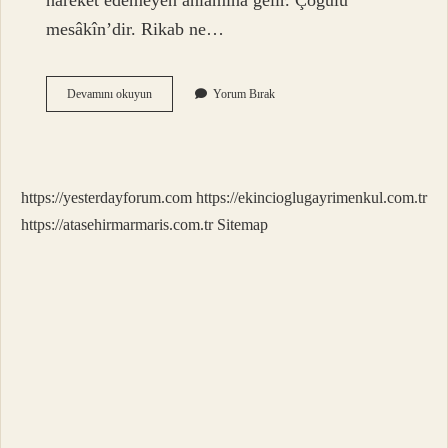
hareket edemeyen anlamına gelir. Çoğulu
mesâkîn’dir. Rikab ne…
Tdk
Devamını okuyun
Yorum Bırak
Sözlük
Miskin
Ne
Demek
https://yesterdayforum.com
https://ekincioglugayrimenkul.com.tr
https://atasehirmarmaris.com.tr
Sitemap