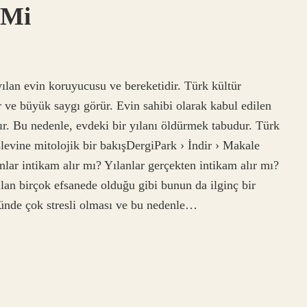
 Mi
yılan evin koruyucusu ve bereketidir. Türk kültür
ir ve büyük saygı görür. Evin sahibi olarak kabul edilen
dır. Bu nedenle, evdeki bir yılanı öldürmek tabudur. Türk
levine mitolojik bir bakışDergiPark › İndir › Makale
lar intikam alır mı? Yılanlar gerçekten intikam alır mı?
lan birçok efsanede olduğu gibi bunun da ilginç bir
ğünde çok stresli olması ve bu nedenle…