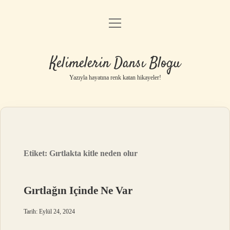
menüyü
Anasayfa
aç
Gizlilik Politikası
Kelimelerin Dansı Blogu
Yasal Uyarı
Yazıyla hayatına renk katan hikayeler!
Hakkımızda
Etiket:
Gırtlakta kitle neden olur
Gırtlağın Içinde Ne Var
Tarih: Eylül 24, 2024