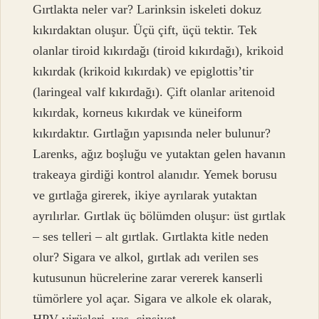
Gırtlakta neler var? Larinksin iskeleti dokuz
kıkırdaktan oluşur. Üçü çift, üçü tektir. Tek
olanlar tiroid kıkırdağı (tiroid kıkırdağı), krikoid
kıkırdak (krikoid kıkırdak) ve epiglottis’tir
(laringeal valf kıkırdağı). Çift olanlar aritenoid
kıkırdak, korneus kıkırdak ve küneiform
kıkırdaktır. Gırtlağın yapısında neler bulunur?
Larenks, ağız boşluğu ve yutaktan gelen havanın
trakeaya girdiği kontrol alanıdır. Yemek borusu
ve gırtlağa girerek, ikiye ayrılarak yutaktan
ayrılırlar. Gırtlak üç bölümden oluşur: üst gırtlak
– ses telleri – alt gırtlak. Gırtlakta kitle neden
olur? Sigara ve alkol, gırtlak adı verilen ses
kutusunun hücrelerine zarar vererek kanserli
tümörlere yol açar. Sigara ve alkole ek olarak,