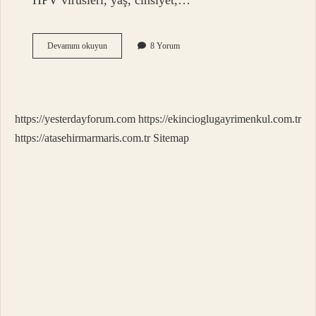
HPV virüsleri, yaş, cinsiyet,…
Gırtlağın
Devamını okuyun
8 Yorum
Içinde
Ne
Var
https://yesterdayforum.com
https://ekincioglugayrimenkul.com.tr
https://atasehirmarmaris.com.tr
Sitemap