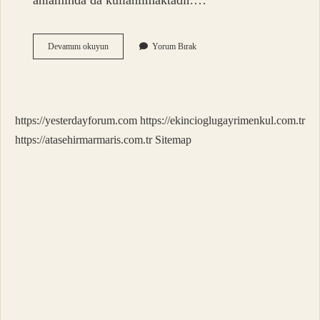
anlamında da kullanılmaktadır.…
Günel
Devamını okuyun
Yorum Bırak
Ismi
Ne
Demek
https://yesterdayforum.com
https://ekincioglugayrimenkul.com.tr
https://atasehirmarmaris.com.tr
Sitemap