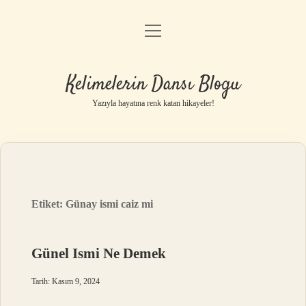
menüyü
Anasayfa
aç
Gizlilik Politikası
Kelimelerin Dansı Blogu
Yasal Uyarı
Yazıyla hayatına renk katan hikayeler!
Hakkımızda
Etiket:
Günay ismi caiz mi
Günel Ismi Ne Demek
Tarih: Kasım 9, 2024