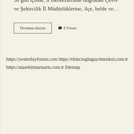
30 gün içinde, il merkezlerinde doğrudan Çevre
ve Şehircilik İl Müdürlüklerine, ilçe, belde ve…
Afad
Devamını okuyun
6 Yorum
Hak
Sahipliği
Itiraz
Uzatıldı
Mı
https://yesterdayforum.com
https://ekincioglugayrimenkul.com.tr
https://atasehirmarmaris.com.tr
Sitemap