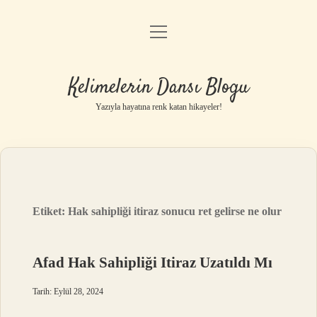
menüyü
Anasayfa
aç
Gizlilik Politikası
Kelimelerin Dansı Blogu
Yasal Uyarı
Yazıyla hayatına renk katan hikayeler!
Hakkımızda
Etiket:
Hak sahipliği itiraz sonucu ret gelirse ne olur
Afad Hak Sahipliği Itiraz Uzatıldı Mı
Tarih: Eylül 28, 2024