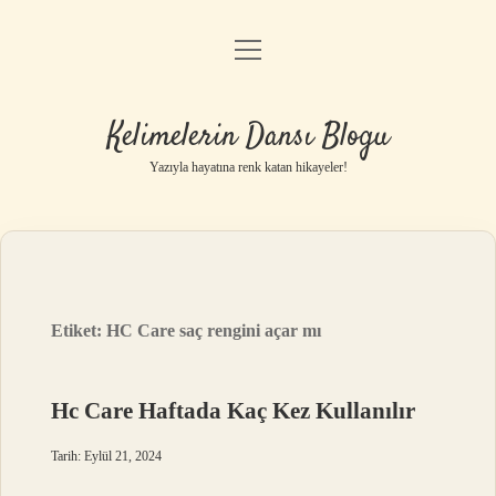
menüyü
Anasayfa
aç
Gizlilik Politikası
Kelimelerin Dansı Blogu
Yasal Uyarı
Yazıyla hayatına renk katan hikayeler!
Hakkımızda
Etiket:
HC Care saç rengini açar mı
Hc Care Haftada Kaç Kez Kullanılır
Tarih: Eylül 21, 2024