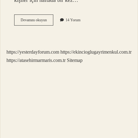
kişiler için haftada bir kez…
Hc
Devamını okuyun
14 Yorum
Care
Haftada
Kaç
Kez
Kullanılır
https://yesterdayforum.com
https://ekincioglugayrimenkul.com.tr
https://atasehirmarmaris.com.tr
Sitemap