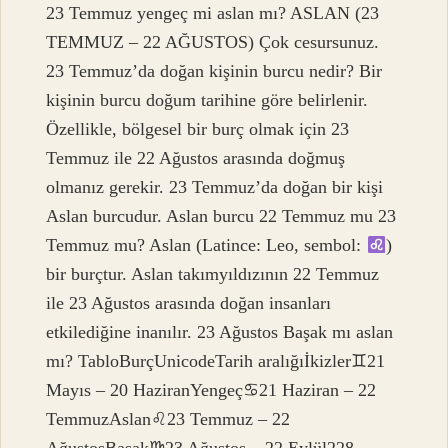
23 Temmuz yengeç mi aslan mı? ASLAN (23
TEMMUZ – 22 AĞUSTOS) Çok cesursunuz.
23 Temmuz’da doğan kişinin burcu nedir? Bir
kişinin burcu doğum tarihine göre belirlenir.
Özellikle, bölgesel bir burç olmak için 23
Temmuz ile 22 Ağustos arasında doğmuş
olmanız gerekir. 23 Temmuz’da doğan bir kişi
Aslan burcudur. Aslan burcu 22 Temmuz mu 23
Temmuz mu? Aslan (Latince: Leo, sembol:
)
bir burçtur. Aslan takımyıldızının 22 Temmuz
ile 23 Ağustos arasında doğan insanları
etkilediğine inanılır. 23 Ağustos Başak mı aslan
mı? TabloBurçUnicodeTarih aralığıİkizler♊︎21
Mayıs – 20 HaziranYengeç♋︎21 Haziran – 22
TemmuzAslan♌︎23 Temmuz – 22