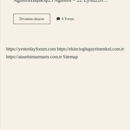
AğustosBaşak♍︎23 Ağustos – 22 Eylül228…
23
Devamını okuyun
6 Yorum
Temmuz
Hangi
Burç
Olur
https://yesterdayforum.com
https://ekincioglugayrimenkul.com.tr
https://atasehirmarmaris.com.tr
Sitemap