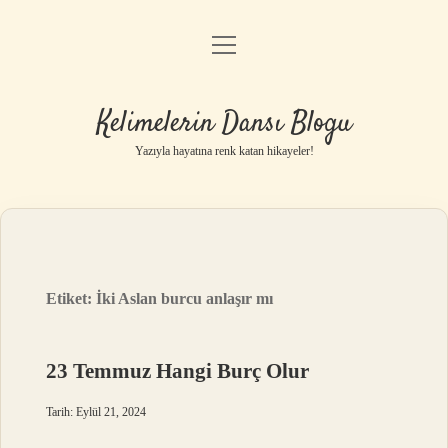
menüyü
Anasayfa
aç
Gizlilik Politikası
Kelimelerin Dansı Blogu
Yasal Uyarı
Yazıyla hayatına renk katan hikayeler!
Hakkımızda
Etiket:
İki Aslan burcu anlaşır mı
23 Temmuz Hangi Burç Olur
Tarih: Eylül 21, 2024