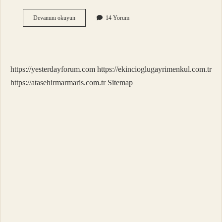
De
Devamını okuyun
14 Yorum
Da
Nasıl
Ayırt
Edilir
https://yesterdayforum.com
https://ekincioglugayrimenkul.com.tr
https://atasehirmarmaris.com.tr
Sitemap