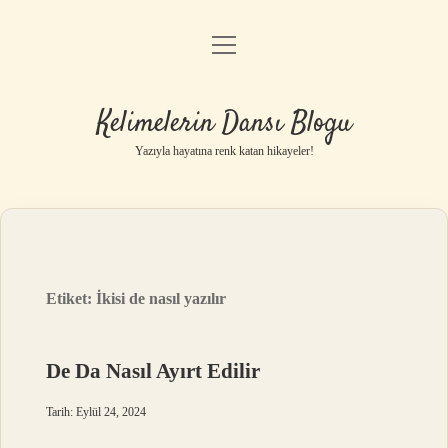
menüyü
Anasayfa
aç
Gizlilik Politikası
Kelimelerin Dansı Blogu
Yasal Uyarı
Yazıyla hayatına renk katan hikayeler!
Hakkımızda
Etiket:
İkisi de nasıl yazılır
De Da Nasıl Ayırt Edilir
Tarih: Eylül 24, 2024