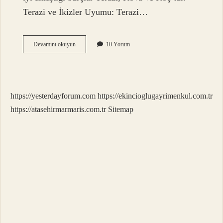
Terazi ve İkizler Uyumu: Terazi…
İKizler
Devamını okuyun
10 Yorum
Burcu
Kadını
Hangi
Burçla
Anlaşır
https://yesterdayforum.com
https://ekincioglugayrimenkul.com.tr
https://atasehirmarmaris.com.tr
Sitemap