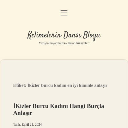
menüyü
Anasayfa
aç
Gizlilik Politikası
Kelimelerin Dansı Blogu
Yasal Uyarı
Yazıyla hayatına renk katan hikayeler!
Hakkımızda
Etiket:
İkizler burcu kadını en iyi kiminle anlaşır
İKizler Burcu Kadını Hangi Burçla
Anlaşır
Tarih: Eylül 21, 2024