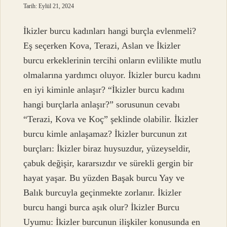
Tarih: Eylül 21, 2024
İkizler burcu kadınları hangi burçla evlenmeli?
Eş seçerken Kova, Terazi, Aslan ve İkizler
burcu erkeklerinin tercihi onların evlilikte mutlu
olmalarına yardımcı oluyor. İkizler burcu kadını
en iyi kiminle anlaşır? “İkizler burcu kadını
hangi burçlarla anlaşır?” sorusunun cevabı
“Terazi, Kova ve Koç” şeklinde olabilir. İkizler
burcu kimle anlaşamaz? İkizler burcunun zıt
burçları: İkizler biraz huysuzdur, yüzeyseldir,
çabuk değişir, kararsızdır ve sürekli gergin bir
hayat yaşar. Bu yüzden Başak burcu Yay ve
Balık burcuyla geçinmekte zorlanır. İkizler
burcu hangi burca aşık olur? İkizler Burcu
Uyumu: İkizler burcunun ilişkiler konusunda en