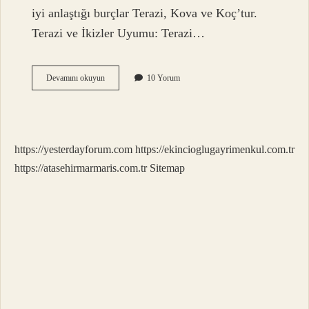
iyi anlaştığı burçlar Terazi, Kova ve Koç’tur.
Terazi ve İkizler Uyumu: Terazi…
İKizler
Devamını okuyun
10 Yorum
Burcu
Kadını
Hangi
Burçla
Anlaşır
https://yesterdayforum.com
https://ekincioglugayrimenkul.com.tr
https://atasehirmarmaris.com.tr
Sitemap