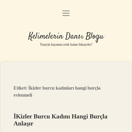
menüyü
Anasayfa
aç
Gizlilik Politikası
Kelimelerin Dansı Blogu
Yasal Uyarı
Yazıyla hayatına renk katan hikayeler!
Hakkımızda
Etiket:
İkizler burcu kadınları hangi burçla
evlenmeli
İKizler Burcu Kadını Hangi Burçla
Anlaşır