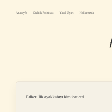
Anasayfa
Gizlilik Politikası
Yasal Uyarı
Hakkımızda
Etiket:
İlk ayakkabıyı kim icat etti