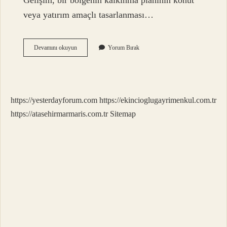
Gelişim, bir bölgenin kalkınma planının konut
veya yatırım amaçlı tasarlanması…
Bayındır
Devamını okuyun
Yorum Bırak
Ne
Demek
6
Sınıf
https://yesterdayforum.com
https://ekincioglugayrimenkul.com.tr
https://atasehirmarmaris.com.tr
Sitemap