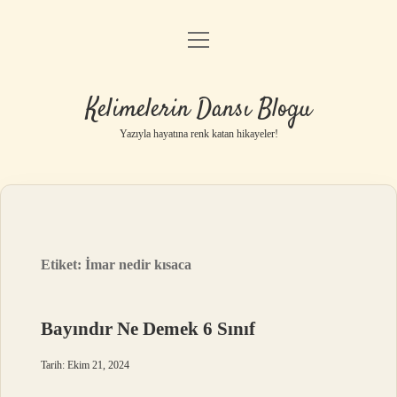
menüyü
Anasayfa
aç
Gizlilik Politikası
Kelimelerin Dansı Blogu
Yasal Uyarı
Yazıyla hayatına renk katan hikayeler!
Hakkımızda
Etiket:
İmar nedir kısaca
Bayındır Ne Demek 6 Sınıf
Tarih: Ekim 21, 2024