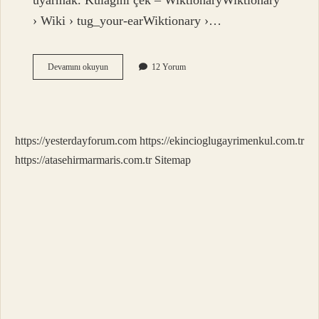
uyarmak. Kulağını çek – WiktionaryWiktionary
› Wiki › tug_your-earWiktionary ›…
İPle
Devamını okuyun
12 Yorum
Çekmek
Deyiminin
Anlamı
Nedir
https://yesterdayforum.com
https://ekincioglugayrimenkul.com.tr
https://atasehirmarmaris.com.tr
Sitemap