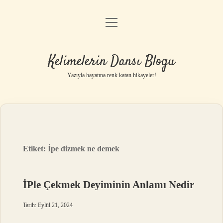
menüyü
Anasayfa
aç
Gizlilik Politikası
Kelimelerin Dansı Blogu
Yasal Uyarı
Yazıyla hayatına renk katan hikayeler!
Hakkımızda
Etiket:
İpe dizmek ne demek
İPle Çekmek Deyiminin Anlamı Nedir
Tarih: Eylül 21, 2024