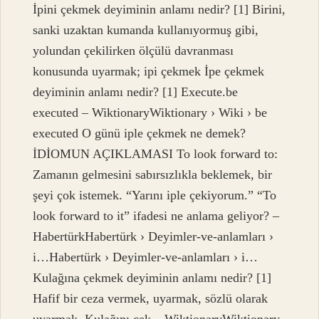
İpini çekmek deyiminin anlamı nedir? [1] Birini,
sanki uzaktan kumanda kullanıyormuş gibi,
yolundan çekilirken ölçülü davranması
konusunda uyarmak; ipi çekmek İpe çekmek
deyiminin anlamı nedir? [1] Execute.be
executed – WiktionaryWiktionary › Wiki › be
executed O günü iple çekmek ne demek?
İDİOMUN AÇIKLAMASI To look forward to:
Zamanın gelmesini sabırsızlıkla beklemek, bir
şeyi çok istemek. “Yarını iple çekiyorum.” “To
look forward to it” ifadesi ne anlama geliyor? –
HabertürkHabertürk › Deyimler-ve-anlamları ›
i…Habertürk › Deyimler-ve-anlamları › i…
Kulağına çekmek deyiminin anlamı nedir? [1]
Hafif bir ceza vermek, uyarmak, sözlü olarak