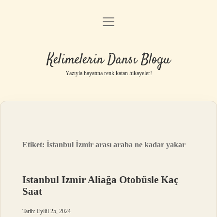
menüyü
Anasayfa
aç
Gizlilik Politikası
Kelimelerin Dansı Blogu
Yasal Uyarı
Yazıyla hayatına renk katan hikayeler!
Hakkımızda
Etiket:
İstanbul İzmir arası araba ne kadar yakar
Istanbul Izmir Aliağa Otobüsle Kaç
Saat
Tarih: Eylül 25, 2024