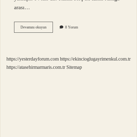
arası…
Istanbul
Devamını okuyun
8 Yorum
Izmir
Aliağa
Otobüsle
Kaç
Saat
https://yesterdayforum.com
https://ekincioglugayrimenkul.com.tr
https://atasehirmarmaris.com.tr
Sitemap