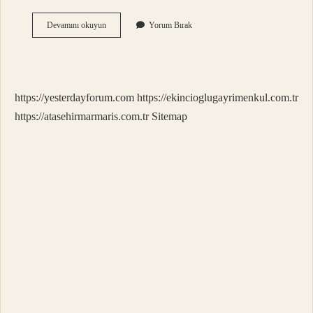
Barbekü
Devamını okuyun
Yorum Bırak
Neyle
Yapılır
https://yesterdayforum.com
https://ekincioglugayrimenkul.com.tr
https://atasehirmarmaris.com.tr
Sitemap