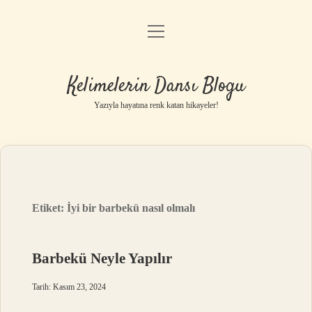
menüyü
Anasayfa
aç
Gizlilik Politikası
Kelimelerin Dansı Blogu
Yasal Uyarı
Yazıyla hayatına renk katan hikayeler!
Hakkımızda
Etiket:
İyi bir barbekü nasıl olmalı
Barbekü Neyle Yapılır
Tarih: Kasım 23, 2024