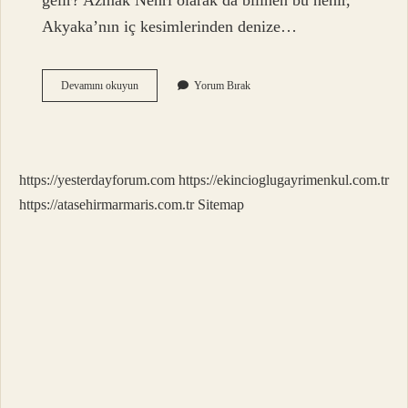
gelir? Azmak Nehri olarak da bilinen bu nehir,
Akyaka’nın iç kesimlerinden denize…
Azmak
Devamını okuyun
Yorum Bırak
Ne
Demek
Coğrafya
https://yesterdayforum.com
https://ekincioglugayrimenkul.com.tr
https://atasehirmarmaris.com.tr
Sitemap