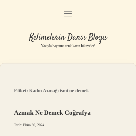
menüyü
Anasayfa
aç
Gizlilik Politikası
Kelimelerin Dansı Blogu
Yasal Uyarı
Yazıyla hayatına renk katan hikayeler!
Hakkımızda
Etiket:
Kadın Azmağı ismi ne demek
Azmak Ne Demek Coğrafya
Tarih: Ekim 30, 2024