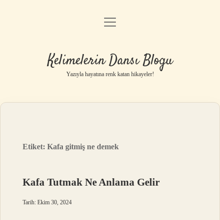
menüyü
Anasayfa
aç
Gizlilik Politikası
Kelimelerin Dansı Blogu
Yasal Uyarı
Yazıyla hayatına renk katan hikayeler!
Hakkımızda
Etiket:
Kafa gitmiş ne demek
Kafa Tutmak Ne Anlama Gelir
Tarih: Ekim 30, 2024