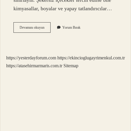
sınırlayın. Şekersiz içecekler tercih edilse bile
kimyasallar, boyalar ve yapay tatlandırıcılar…
Kanserlerin
Devamını okuyun
Yorum Bırak
Risk
Faktörleri
Nelerdir
https://yesterdayforum.com
https://ekincioglugayrimenkul.com.tr
https://atasehirmarmaris.com.tr
Sitemap