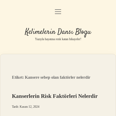
menüyü
Anasayfa
aç
Gizlilik Politikası
Kelimelerin Dansı Blogu
Yasal Uyarı
Yazıyla hayatına renk katan hikayeler!
Hakkımızda
Etiket:
Kansere sebep olan faktörler nelerdir
Kanserlerin Risk Faktörleri Nelerdir
Tarih: Kasım 12, 2024