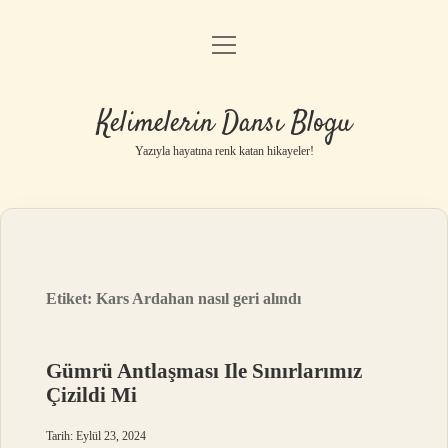
menüyü
Anasayfa
aç
Gizlilik Politikası
Kelimelerin Dansı Blogu
Yasal Uyarı
Yazıyla hayatına renk katan hikayeler!
Hakkımızda
Etiket:
Kars Ardahan nasıl geri alındı
Gümrü Antlaşması Ile Sınırlarımız
Çizildi Mi
Tarih: Eylül 23, 2024