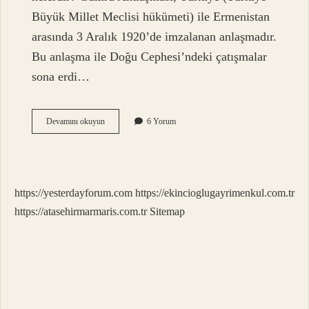
Büyük Millet Meclisi hükümeti) ile Ermenistan
arasında 3 Aralık 1920’de imzalanan anlaşmadır.
Bu anlaşma ile Doğu Cephesi’ndeki çatışmalar
sona erdi…
Gümrü
Devamını okuyun
6 Yorum
Antlaşması
Ile
Sınırlarımız
Çizildi
Mi
https://yesterdayforum.com
https://ekincioglugayrimenkul.com.tr
https://atasehirmarmaris.com.tr
Sitemap