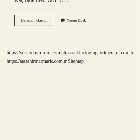
Kaç tane med var? S.…
Kuranı
Devamını okuyun
Yorum Bırak
Kerimde
Med
Ne
Demek
https://yesterdayforum.com
https://ekincioglugayrimenkul.com.tr
https://atasehirmarmaris.com.tr
Sitemap