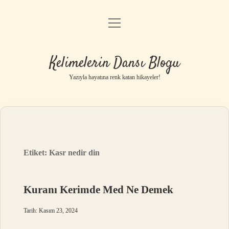
menüyü
Anasayfa
aç
Gizlilik Politikası
Kelimelerin Dansı Blogu
Yasal Uyarı
Yazıyla hayatına renk katan hikayeler!
Hakkımızda
Etiket:
Kasr nedir din
Kuranı Kerimde Med Ne Demek
Tarih: Kasım 23, 2024