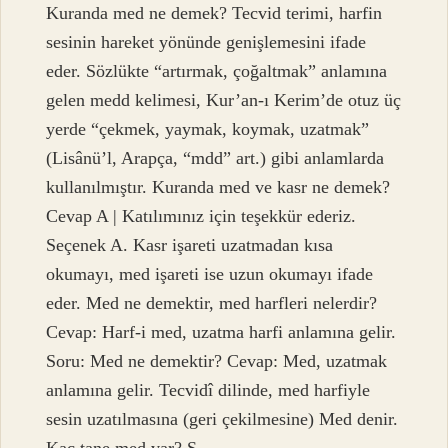
Kuranda med ne demek? Tecvid terimi, harfin
sesinin hareket yönünde genişlemesini ifade
eder. Sözlükte “artırmak, çoğaltmak” anlamına
gelen medd kelimesi, Kur’an-ı Kerim’de otuz üç
yerde “çekmek, yaymak, koymak, uzatmak”
(Lisânü’l, Arapça, “mdd” art.) gibi anlamlarda
kullanılmıştır. Kuranda med ve kasr ne demek?
Cevap A | Katılımınız için teşekkür ederiz.
Seçenek A. Kasr işareti uzatmadan kısa
okumayı, med işareti ise uzun okumayı ifade
eder. Med ne demektir, med harfleri nelerdir?
Cevap: Harf-i med, uzatma harfi anlamına gelir.
Soru: Med ne demektir? Cevap: Med, uzatmak
anlamına gelir. Tecvidî dilinde, med harfiyle
sesin uzatılmasına (geri çekilmesine) Med denir.