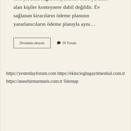
alan kişiler konteynere dahil değildir. Ev
sağlanan kiracıların ödeme planının
yararlanıcıların ödeme planıyla aynı…
Depremzede
Devamını okuyun
10 Yorum
Kiracılara
Konut
Verilecek
Mi
https://yesterdayforum.com
https://ekincioglugayrimenkul.com.tr
https://atasehirmarmaris.com.tr
Sitemap