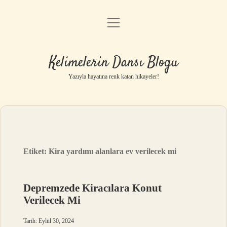
menüyü
Anasayfa
aç
Gizlilik Politikası
Kelimelerin Dansı Blogu
Yasal Uyarı
Yazıyla hayatına renk katan hikayeler!
Hakkımızda
Etiket:
Kira yardımı alanlara ev verilecek mi
Depremzede Kiracılara Konut
Verilecek Mi
Tarih: Eylül 30, 2024