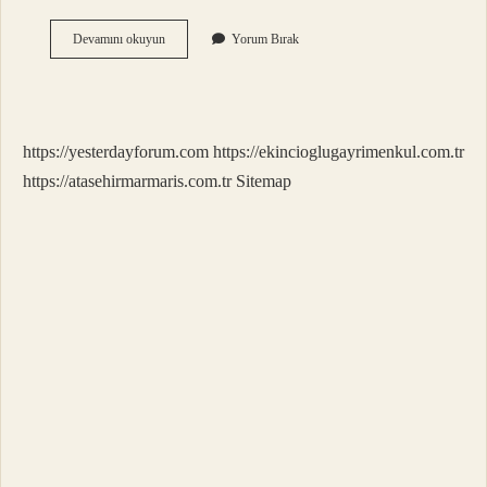
Aidat
Devamını okuyun
Yorum Bırak
Kiranın
Yüzde
Kaçı
Olabilir
https://yesterdayforum.com
https://ekincioglugayrimenkul.com.tr
https://atasehirmarmaris.com.tr
Sitemap