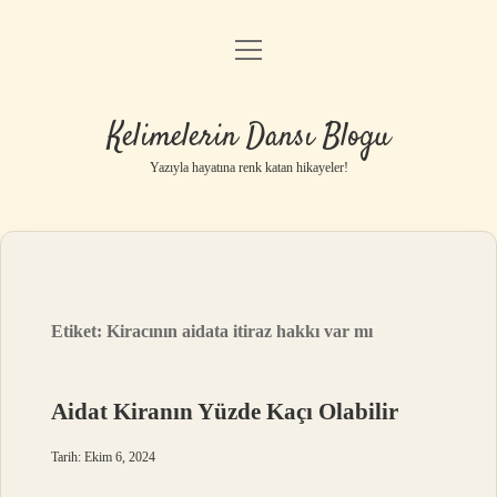
menüyü
Anasayfa
aç
Gizlilik Politikası
Kelimelerin Dansı Blogu
Yasal Uyarı
Yazıyla hayatına renk katan hikayeler!
Hakkımızda
Etiket:
Kiracının aidata itiraz hakkı var mı
Aidat Kiranın Yüzde Kaçı Olabilir
Tarih: Ekim 6, 2024