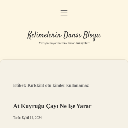
menüyü
Anasayfa
aç
Gizlilik Politikası
Kelimelerin Dansı Blogu
Yasal Uyarı
Yazıyla hayatına renk katan hikayeler!
Hakkımızda
Etiket:
Kırkkilit otu kimler kullanamaz
At Kuyruğu Çayı Ne Işe Yarar
Tarih: Eylül 14, 2024