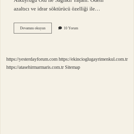
Atkuyruğu Otu ile Sağlıklı Yaşam: Ödem
azaltıcı ve idrar söktürücü özelliği ile…
At
Devamını okuyun
10 Yorum
Kuyruğu
Çayı
Ne
Işe
Yarar
https://yesterdayforum.com
https://ekincioglugayrimenkul.com.tr
https://atasehirmarmaris.com.tr
Sitemap