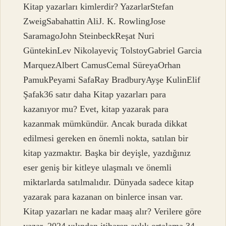
Kitap yazarları kimlerdir? YazarlarStefan
ZweigSabahattin AliJ. K. RowlingJose
SaramagoJohn SteinbeckReşat Nuri
GüntekinLev Nikolayeviç TolstoyGabriel Garcia
MarquezAlbert CamusCemal SüreyaOrhan
PamukPeyami SafaRay BradburyAyşe KulinElif
Şafak36 satır daha Kitap yazarları para
kazanıyor mu? Evet, kitap yazarak para
kazanmak mümkündür. Ancak burada dikkat
edilmesi gereken en önemli nokta, satılan bir
kitap yazmaktır. Başka bir deyişle, yazdığınız
eser geniş bir kitleye ulaşmalı ve önemli
miktarlarda satılmalıdır. Dünyada sadece kitap
yazarak para kazanan on binlerce insan var.
Kitap yazarları ne kadar maaş alır? Verilere göre