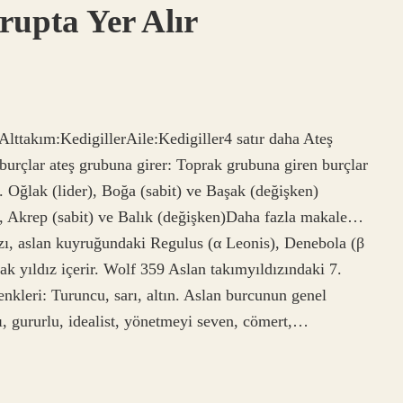
upta Yer Alır
lttakım:KedigillerAile:Kedigiller4 satır daha Ateş
 burçlar ateş grubuna girer: Toprak grubuna giren burçlar
). Oğlak (lider), Boğa (sabit) ve Başak (değişken)
l), Akrep (sabit) ve Balık (değişken)Daha fazla makale…
ızı, aslan kuyruğundaki Regulus (α Leonis), Denebola (β
ak yıldız içerir. Wolf 359 Aslan takımyıldızındaki 7.
nkleri: Turuncu, sarı, altın. Aslan burcunun genel
ı, gururlu, idealist, yönetmeyi seven, cömert,…