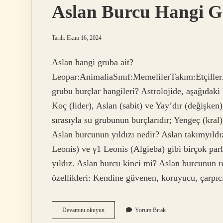
Aslan Burcu Hangi Gr
Tarih: Ekim 16, 2024
Aslan hangi gruba ait?
Leopar:AnimaliaSınıf:MemelilerTakım:EtçillerA
grubu burçlar hangileri? Astrolojide, aşağıdaki
Koç (lider), Aslan (sabit) ve Yay’dır (değişken
sırasıyla su grubunun burçlarıdır; Yengeç (kra
Aslan burcunun yıldızı nedir? Aslan takımyıld
Leonis) ve γ1 Leonis (Algieba) gibi birçok parl
yıldız. Aslan burcu kinci mi? Aslan burcunun re
özellikleri: Kendine güvenen, koruyucu, çarpıc
Aslan
Devamını okuyun
Yorum Bırak
Burcu