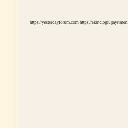
Hangi
Grupta
Yer
Alır
https://yesterdayforum.com
https://ekincioglugayrimen