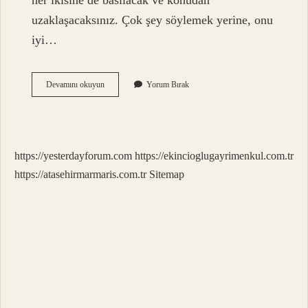
her ikisine de basılacak ve konudan
uzaklaşacaksınız. Çok şey söylemek yerine, onu
iyi…
Konuşma
Devamını okuyun
Yorum Bırak
Yöntem
Teknikleri
Nelerdir
https://yesterdayforum.com
https://ekincioglugayrimenkul.com.tr
https://atasehirmarmaris.com.tr
Sitemap