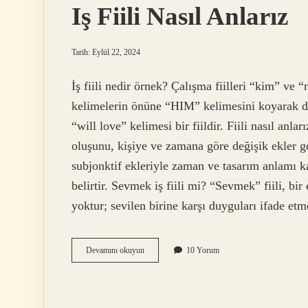
Iş Fiili Nasıl Anlarız
Tarih: Eylül 22, 2024
İş fiili nedir örnek? Çalışma fiilleri “kim” ve “
kelimelerin önüne “HIM” kelimesini koyarak da
“will love” kelimesi bir fiildir. Fiili nasıl anlar
oluşunu, kişiye ve zamana göre değişik ekler get
subjonktif ekleriyle zaman ve tasarım anlamı ka
belirtir. Sevmek iş fiili mi? “Sevmek” fiili, bi
yoktur; sevilen birine karşı duyguları ifade et
Iş
Devamını okuyun
10 Yorum
Fiili
Nasıl
Anlarız