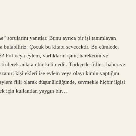
ne” sorularını yanıtlar. Bunu ayrıca bir işi tanımlayan
 bulabiliriz. Çocuk bu kitabı sevecektir. Bu cümlede,
ız? Fiil veya eylem, varlıkların işini, hareketini ve
irilerek anlatan bir kelimedir. Türkçede fiiller; haber ve
zanır; kişi ekleri ise eylem veya olayı kimin yaptığını
r eylem fiili olarak düşünüldüğünde, sevmekle hiçbir ilgisi
mek için kullanılan yaygın bir…