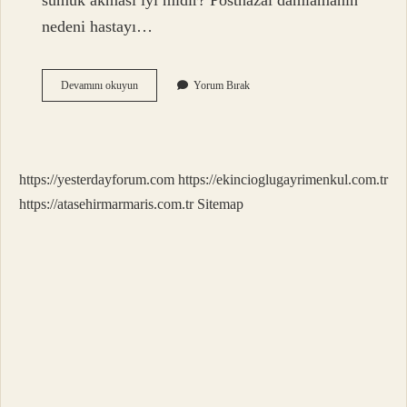
sümük akması iyi midir? Postnazal damlamanın
nedeni hastayı…
Sümük
Devamını okuyun
Yorum Bırak
Hangi
Renk
Olmalı
https://yesterdayforum.com
https://ekincioglugayrimenkul.com.tr
https://atasehirmarmaris.com.tr
Sitemap