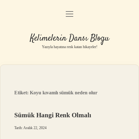
menüyü
Anasayfa
aç
Gizlilik Politikası
Kelimelerin Dansı Blogu
Yasal Uyarı
Yazıyla hayatına renk katan hikayeler!
Hakkımızda
Etiket:
Koyu kıvamlı sümük neden olur
Sümük Hangi Renk Olmalı
Tarih: Aralık 22, 2024